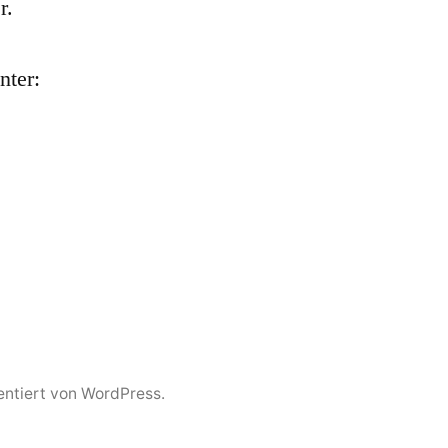
r.
nter:
entiert von WordPress.